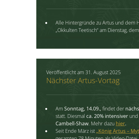
Alle Hintergründe zu Artus und dem H
„Okkulten Teetisch“ am Dienstag, dem
Veröffentlicht am
31. August 2025
Nächster Artus-Vortag
Am
Sonntag, 14.09.,
findet der
nächs
statt. Diesmal
ca. 20% intensiver
und
Cambell-Shaw
. Mehr dazu
hier
.
Seit Ende März ist
„König Artus – Myt
gesamten 78 Minuten als Video-Datei