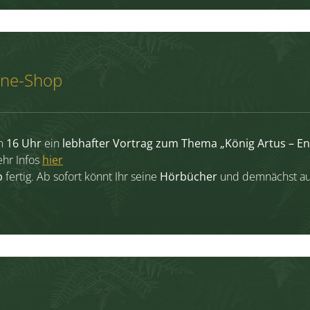
line-Shop
um
16 Uhr
ein
lebhafter Vortrag zum Thema „König Artus – Ent
hr Infos
hier
p
fertig. Ab sofort könnt Ihr seine
Hörbücher
und demnächst a