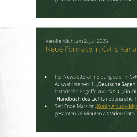
Veröffentlicht am
2. Juli 2025
Neue Formate in CvHs Kanä
Per Newsletteranmeldung oder in CvHs
Auswahl stehen: 1. „
Deutsche Sagen
historische Begriffe zurück)“ 3. „
Ein
Di
„
Handbuch des Lichts
(lebensnahe Ti
Seit Ende März ist
„König Artus – Myt
gesamten 78 Minuten als Video-Datei