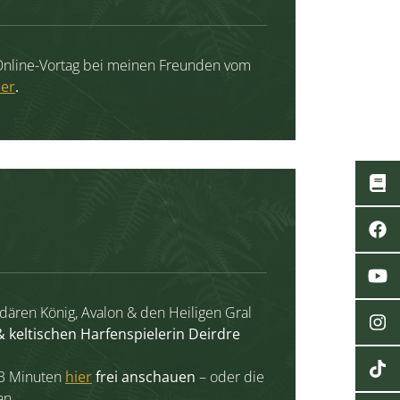
 Online-Vortag bei meinen Freunden vom
ier
.
ären König, Avalon & den Heiligen Gral
& keltischen Harfenspielerin Deirdre
23 Minuten
hier
frei anschauen
– oder die
an