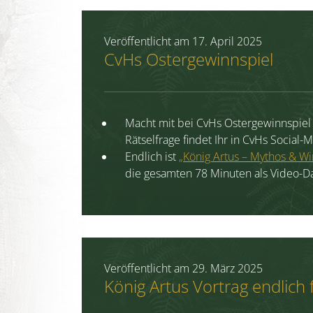
Veröffentlicht am
17. April 2025
CvHs Ostergewinnspiel
Macht mit bei CvHs Ostergewinnspiel 
Rätselfrage findet Ihr in CvHs Social
Endlich ist
„König Artus – Mythos & Wir
die gesamten 78 Minuten als Video-D
Veröffentlicht am
29. März 2025
König Artus Vortrag endlich f