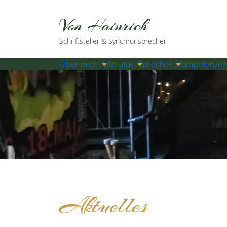
Von Hainrich
Schriftsteller & Synchronsprecher
Über mich
Literatur
Sprecher
Kompetenzen
Aktuelles