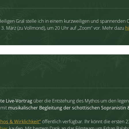
eiligen Gral stelle ich in einem kurzweiligen und spannenden
 3. März (zu Vollmond), um 20 Uhr auf „Zoom“ vor. Mehr dazu
h
te Live-Vortrag
über die Entstehung des Mythos um den legend
 mit
musikalischer Begleitung der schottischen Sopranistin 
hos & Wirklichkeit“
öffentlich verfügbar. Ihr könnt die ersten 
hier
kaufen. Mit bestem Dank an das Filmteam um Erhan Balab