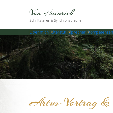
Von Hainrich
Schriftsteller & Synchronsprecher
Über mich
Literatur
Sprecher
Kompetenzen
Artus-Vortrag & e