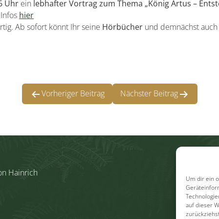
6 Uhr
ein
lebhafter Vortrag zum Thema „König Artus – Entst
Infos
hier
rtig. Ab sofort könnt Ihr seine
Hörbücher
und demnächst auc
Vorheriger Beitrag
Nächster Beitrag
on Hainrich
Start
Ko
Um dir ein 
Geräteinfor
Technologie
auf dieser 
zurückziehs