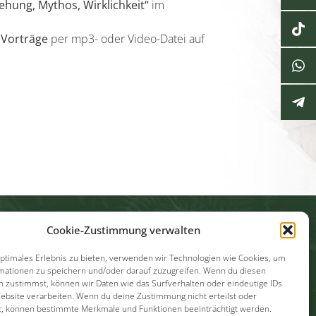
ehung, Mythos, Wirklichkeit“
im
h
Vorträge
per mp3- oder Video-Datei auf
Cookie-Zustimmung verwalten
ntakt
Datenschutz
Cookies
Impressum
optimales Erlebnis zu bieten, verwenden wir Technologien wie Cookies, um
mationen zu speichern und/oder darauf zuzugreifen. Wenn du diesen
n zustimmst, können wir Daten wie das Surfverhalten oder eindeutige IDs
Website verarbeiten. Wenn du deine Zustimmung nicht erteilst oder
t, können bestimmte Merkmale und Funktionen beeinträchtigt werden.