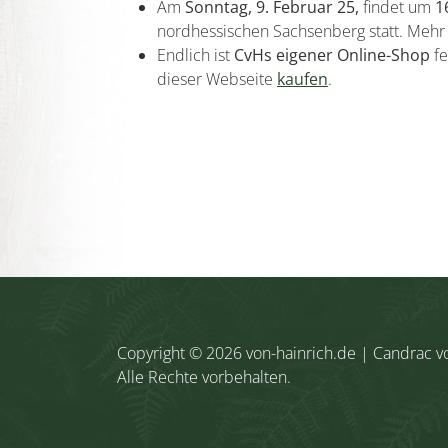
Am
Sonntag, 9. Februar 25,
findet um
1
nordhessischen Sachsenberg statt. Mehr 
Endlich ist
CvHs eigener Online-Shop
fe
dieser Webseite
kaufen
.
Beitragsnavigation
Copyright © 2026
von-hainrich.de
| Candrac v
Alle Rechte vorbehalten.