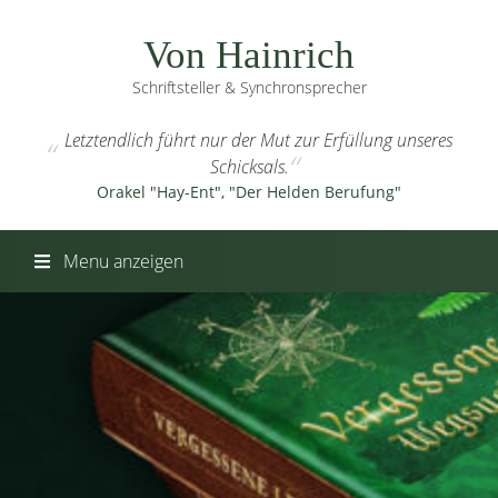
Von Hainrich
Schriftsteller & Synchronsprecher
Letztendlich führt nur der Mut zur Erfüllung unseres
Schicksals.
Orakel "Hay-Ent", "Der Helden Berufung"
Menu anzeigen