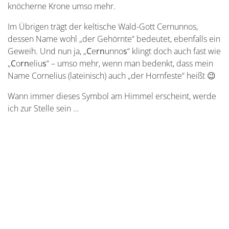
knöcherne Krone umso mehr.
Im Übrigen trägt der keltische Wald-Gott Cernunnos,
dessen Name wohl „der Gehörnte“ bedeutet, ebenfalls ein
Geweih. Und nun ja, „
C
e
rn
unno
s
“ klingt doch auch fast wie
„
C
o
rn
eliu
s
“ – umso mehr, wenn man bedenkt, dass mein
Name Cornelius (lateinisch) auch „der Hornfeste“ heißt 😉
Wann immer dieses Symbol am Himmel erscheint, werde
ich zur Stelle sein …
Copyright © 2026
von-hainrich.de
| Candrac von Hainrich
Alle Rechte vorbehalten.