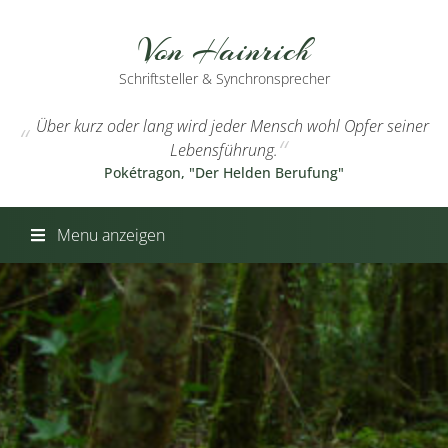
Von Hainrich
Schriftsteller & Synchronsprecher
Über kurz oder lang wird jeder Mensch wohl Opfer seiner
Lebensführung.
Pokétragon, "Der Helden Berufung"
Menu anzeigen