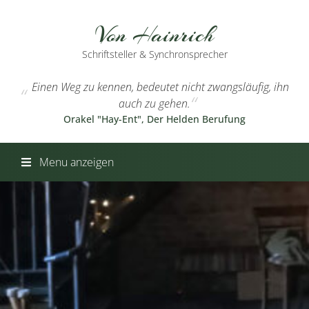
Von Hainrich
Schriftsteller & Synchronsprecher
Einen Weg zu kennen, bedeutet nicht zwangsläufig, ihn
auch zu gehen.
Orakel "Hay-Ent", Der Helden Berufung
Menu anzeigen