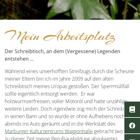
Mein Arbeitsplatz
Der Schreibtisch, an dem (Vergessene) Legenden
entstehen …
Während eines unverhofften Streifzugs durch die Scheune
meiner Eltern bin ich im Jahre 2009 auf den alten
Schreibtisch meines Uropas gestoßen. Der Sperrmüllfall
sollte eigentlich entsorgt werden. Er war
holzwurmzerfressen, voller Motoröl und hatte unzählige
weitere Leiden. Doch irgendwie zog mich der Schreibtisch
in seinen Bann und so wurde er ohne Aufhebens noch
abends ins Auto geräumt und in die Werkstatt des
Marburger Kulturzentrums Waggonhalle
gebracht (wo ich
zu dieser Zeit meine Berufsausbildung absolvierte).