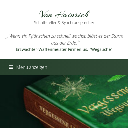
Von Hainrich
Schriftsteller & Synchronsprecher
Wenn ein Pflänzchen zu schnell wächst, bläst es der Sturm
aus der Erde.
Erzwächter-Waffenmeister Firmenius, "Wegsuche"
Menu anzeigen