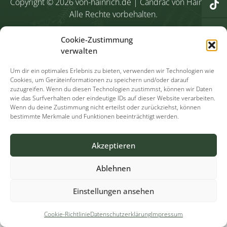
Copyright © 2026
von-hainrich.de
| Candrac von Hainrich
Alle Rechte vorbehalten.
Start
Kontakt
Datenschutz
Cookies
Impressum
Cookie-Zustimmung
verwalten
Um dir ein optimales Erlebnis zu bieten, verwenden wir Technologien wie
Cookies, um Geräteinformationen zu speichern und/oder darauf
zuzugreifen. Wenn du diesen Technologien zustimmst, können wir Daten
wie das Surfverhalten oder eindeutige IDs auf dieser Website verarbeiten.
Wenn du deine Zustimmung nicht erteilst oder zurückziehst, können
bestimmte Merkmale und Funktionen beeinträchtigt werden.
Akzeptieren
Ablehnen
Einstellungen ansehen
Cookie-Richtlinie
Datenschutzerklärung
Impressum