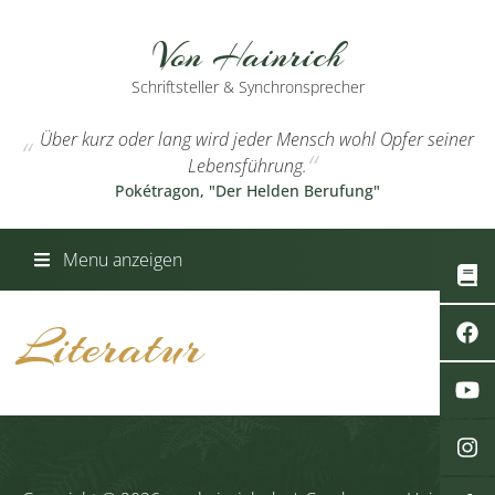
Von Hainrich
Schriftsteller & Synchronsprecher
Über kurz oder lang wird jeder Mensch wohl Opfer seiner
Lebensführung.
Pokétragon, "Der Helden Berufung"
Menu anzeigen
Literatur