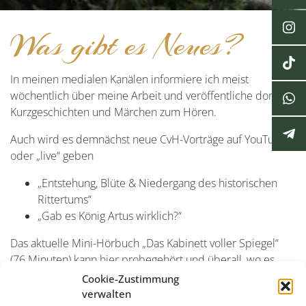
Was gibt es Neues?
In meinen medialen Kanälen informiere ich meist
wöchentlich über meine Arbeit und veröffentliche dort u.a.
Kurzgeschichten und Märchen zum Hören.
Auch wird es demnächst neue CvH-Vorträge auf YouTube
oder „live“ geben
„Entstehung, Blüte & Niedergang des historischen
Rittertums“
„Gab es König Artus wirklich?“
Das aktuelle Mini-Hörbuch „Das Kabinett voller Spiegel“
(76 Minuten) kann
hier
probegehört und überall, wo es
Hörbücher gibt,
erworben
werden.
Cookie-Zustimmung
verwalten