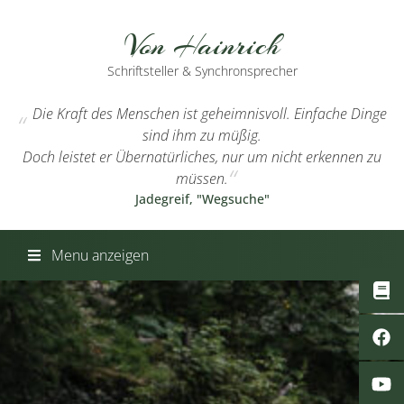
Von Hainrich
Schriftsteller & Synchronsprecher
Die Kraft des Menschen ist geheimnisvoll. Einfache Dinge
sind ihm zu müßig.
Doch leistet er Übernatürliches, nur um nicht erkennen zu
müssen.
Jadegreif, "Wegsuche"
Menu anzeigen