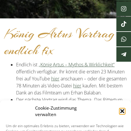
König Artus Vortrag
endlich fix
Endlich ist
„König Artus – Mythos & Wirklichkeit“
öffentlich verfügbar. Ihr könnt die ersten 23 Minuten
frei auf YouTube
hier
anschauen – oder die gesamten
78 Minuten als Video-Datei
hier
kaufen. Mit bestem
Dank an das Filmteam um Erhan Balaban.
Der nächste Vortrag wird das Thema „Das Rittertum
& die Minne – und was davon übrig ist“ sein.
Cookie-Zustimmung
verwalten
Beitragsnavigation
Um dir ein optimales Erlebnis zu bieten, verwenden wir Technologien wie
Vorheriger Beitrag
Nächster Beitrag