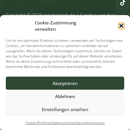
Copyright © 2026
von-hainrich.de
| Candrac von Hainrich
Alle Rechte vorbehalten.
Cookie-Zustimmung
verwalten
Start
Kontakt
Datenschutz
Cookies
Impressum
Um dir ein optimales Erlebnis zu bieten, verwenden wir Technologien wie
Cookies, um Geräteinformationen zu speichern und/oder darauf
zuzugreifen. Wenn du diesen Technologien zustimmst, können wir Daten
wie das Surfverhalten oder eindeutige IDs auf dieser Website verarbeiten.
Wenn du deine Zustimmung nicht erteilst oder zurückziehst, können
bestimmte Merkmale und Funktionen beeinträchtigt werden.
Akzeptieren
Ablehnen
Einstellungen ansehen
Cookie-Richtlinie
Datenschutzerklärung
Impressum