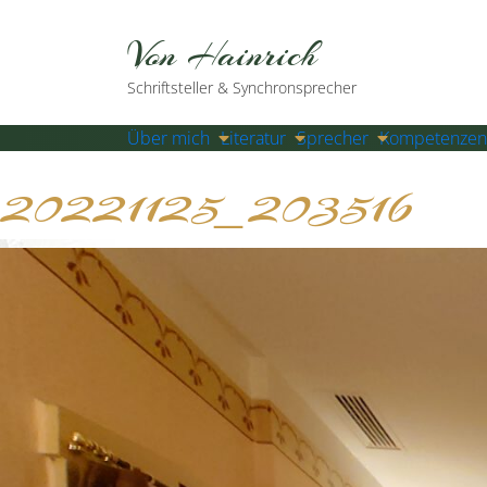
Von Hainrich
Schriftsteller & Synchronsprecher
Über mich
Literatur
Sprecher
Kompetenzen
20221125_203516