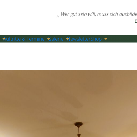
Wer gut sein will, muss sich ausbild
E
Auftritte & Termine
Galerie
Newsletter
Shop