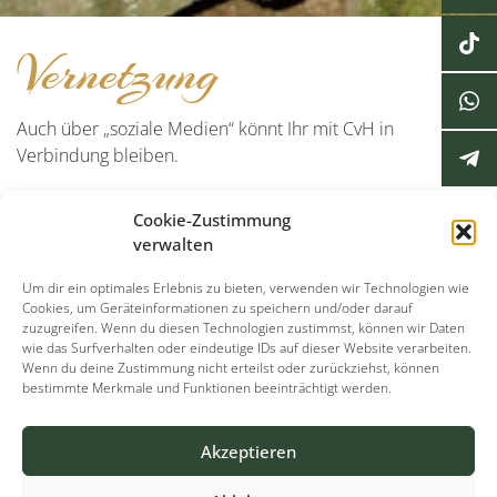
Vernetzung
Auch über „soziale Medien“ könnt Ihr mit CvH in
Verbindung bleiben.
YouTube-Kanal
Cookie-Zustimmung
Telegram-Kanal
verwalten
Facebook
Um dir ein optimales Erlebnis zu bieten, verwenden wir Technologien wie
Cookies, um Geräteinformationen zu speichern und/oder darauf
zuzugreifen. Wenn du diesen Technologien zustimmst, können wir Daten
wie das Surfverhalten oder eindeutige IDs auf dieser Website verarbeiten.
Wenn du deine Zustimmung nicht erteilst oder zurückziehst, können
bestimmte Merkmale und Funktionen beeinträchtigt werden.
Akzeptieren
Copyright © 2026
von-hainrich.de
| Candrac von Hainrich