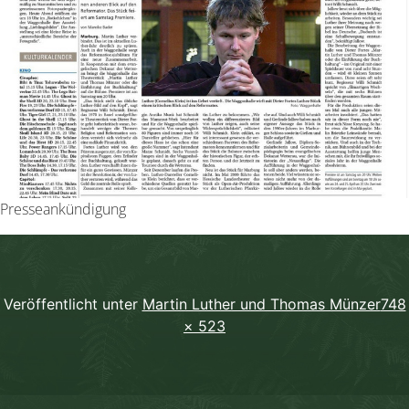
Presseankündigung
Orig
Veröffentlicht unter
Martin Luther und Thomas Münzer
748
× 523