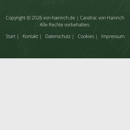
Copyright © 2026
von-hainrich.de
| Candrac von Hainrich
Alle Rechte vorbehalten.
Start
Kontakt
Datenschutz
Cookies
Impressum