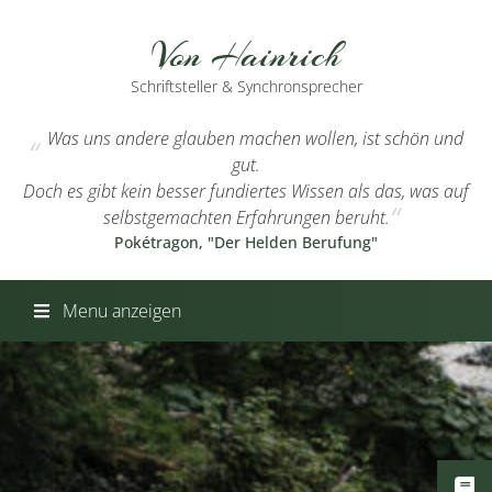
Von Hainrich
Schriftsteller & Synchronsprecher
Was uns andere glauben machen wollen, ist schön und
gut.
Doch es gibt kein besser fundiertes Wissen als das, was auf
selbstgemachten Erfahrungen beruht.
Pokétragon, "Der Helden Berufung"
Menu anzeigen