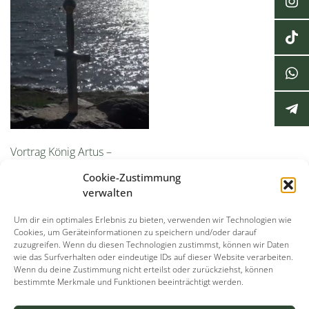
Vortrag König Artus –
Mythos & Wirklichkeit
Cookie-Zustimmung
7,99
€
verwalten
In den Warenkorb
Um dir ein optimales Erlebnis zu bieten, verwenden wir Technologien wie
Cookies, um Geräteinformationen zu speichern und/oder darauf
zuzugreifen. Wenn du diesen Technologien zustimmst, können wir Daten
wie das Surfverhalten oder eindeutige IDs auf dieser Website verarbeiten.
Wenn du deine Zustimmung nicht erteilst oder zurückziehst, können
bestimmte Merkmale und Funktionen beeinträchtigt werden.